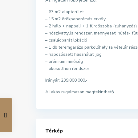
Az ingatlan főbb jellemzői:
– 63 m2 alapterület
– 15 m2 örökpanorámás erkély
– 2 háló + nappali + 1 fürdőszoba (zuhanyzós)
– hőszivattyús rendszer, mennyezeti hűtés- fűt
– családbarát lokáció
– 1 db teremgarázs parkolóhely (a vételár rész
– napozószett használati jog
– prémium minőség
– okosotthon rendszer
Irányár: 239.000.000,-
A lakás rugalmasan megtekinthető.
Térkép