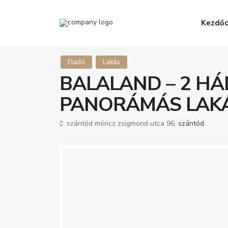
Kezdőo
Eladó
Lakás
BALALAND – 2 HÁL
PANORÁMÁS LAK
szántód móricz zsigmond utca 96,
szántód