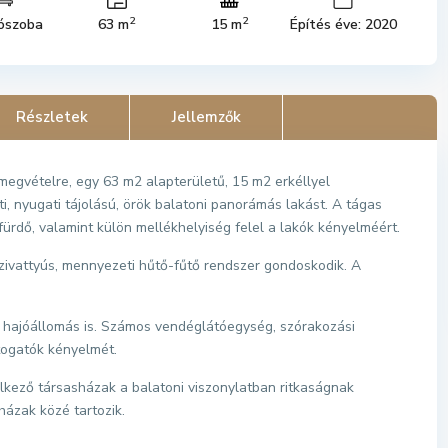
2
2
ószoba
63 m
15 m
Építés éve: 2020
Részletek
Jellemzők
egvételre, egy 63 m2 alapterületű, 15 m2 erkéllyel
i, nyugati tájolású, örök balatoni panorámás lakást. A tágas
fürdő, valamint külön mellékhelyiség felel a lakók kényelméért.
zivattyús, mennyezeti hűtő-fűtő rendszer gondoskodik. A
 a hajóállomás is. Számos vendéglátóegység, szórakozási
látogatók kényelmét.
ndelkező társasházak a balatoni viszonylatban ritkaságnak
ázak közé tartozik.