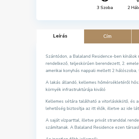
3 Szoba
2 Hál
Leírás
Cím
Szántódon, a Balaland Residence-ben kínálok m
rendelkező, teljeskörűen berendezett, 2. emelet
amerikai konyhás nappali mellett 2 hálószoba, 
A lakás állandó, kellemes hőmérsékletéről hős
környék infrastruktúrája kiváló
Kellemes sétára található a vitorláskikötő, és
lehetőség biztosítja az itt élők, illetve az ide 
A saját vízparttal, illetve privát stranddal re
számítanak. A Balaland Residence ezen társash