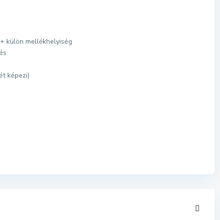
 + külön mellékhelyiség
és
ét képezi)