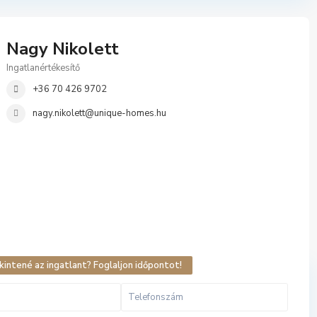
Nagy Nikolett
Ingatlanértékesítő
+36 70 426 9702
nagy.nikolett@unique-homes.hu
intené az ingatlant? Foglaljon időpontot!