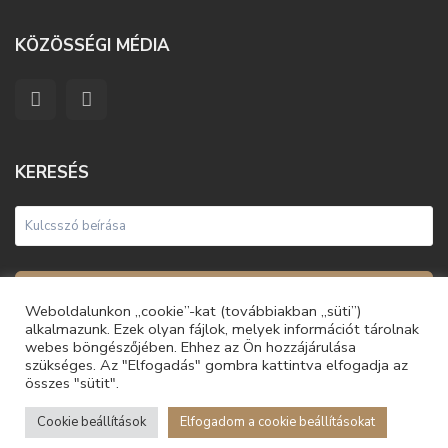
KÖZÖSSÉGI MÉDIA
KERESÉS
Keresés
Weboldalunkon „cookie”-kat (továbbiakban „süti”)
alkalmazunk. Ezek olyan fájlok, melyek információt tárolnak
webes böngészőjében. Ehhez az Ön hozzájárulása
szükséges. Az "Elfogadás" gombra kattintva elfogadja az
összes "sütit".
© 2021 Unique Homes | Minden jog fenntartva
Általános Szerződési Feltételek
Adatvédelmi és Adatkezelési
Cookie beállítások
Elfogadom a cookie beállításokat
Tájékoztató