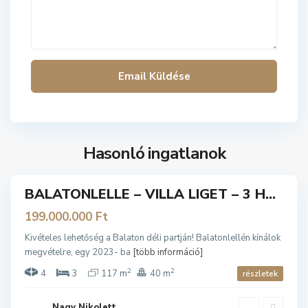
A
L
A
T
O
N
L
E
L
L
B
Hasonló ingatlanok
E
A
L
BALATONLELLE – VILLA LIGET – 3 H...
A
ladó
T
199.000.000 Ft
O
Kivételes lehetőség a Balaton déli partján! Balatonlellén kínálok
N
megvételre, egy 2023- ba
[több információ]
L
2
2
E
4
3
117 m
40 m
részletek
L
L
Nagy Nikolett