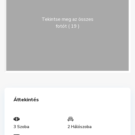
Tekintse meg az összes
fotót ( 19 )
Áttekintés
3 Szoba
2 Hálószoba