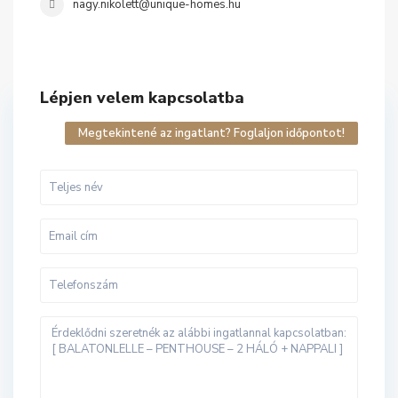
nagy.nikolett@unique-homes.hu
Lépjen velem kapcsolatba
Megtekintené az ingatlant? Foglaljon időpontot!
B