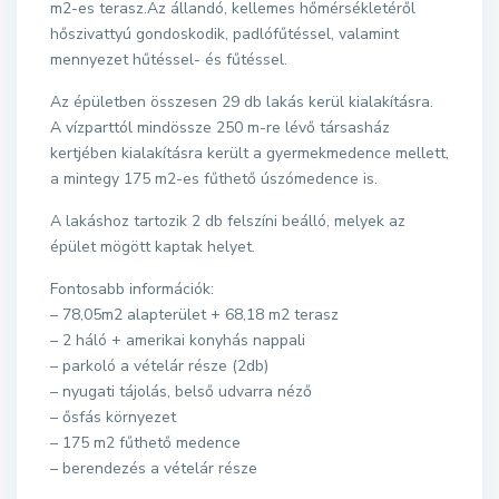
m2-es terasz.Az állandó, kellemes hőmérsékletéről
hőszivattyú gondoskodik, padlófűtéssel, valamint
mennyezet hűtéssel- és fűtéssel.
Az épületben összesen 29 db lakás kerül kialakításra.
A vízparttól mindössze 250 m-re lévő társasház
kertjében kialakításra került a gyermekmedence mellett,
a mintegy 175 m2-es fűthető úszómedence is.
A lakáshoz tartozik 2 db felszíni beálló, melyek az
épület mögött kaptak helyet.
Fontosabb információk:
– 78,05m2 alapterület + 68,18 m2 terasz
– 2 háló + amerikai konyhás nappali
– parkoló a vételár része (2db)
– nyugati tájolás, belső udvarra néző
– ősfás környezet
– 175 m2 fűthető medence
– berendezés a vételár része