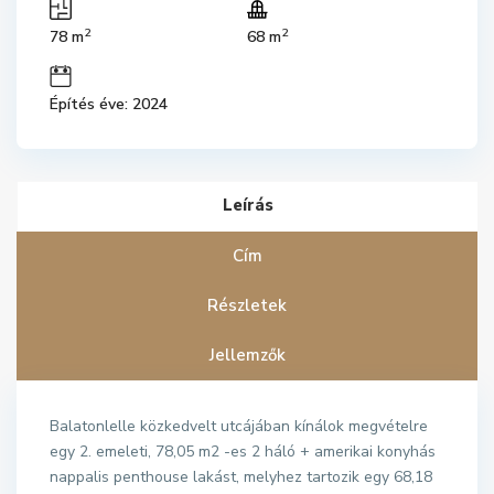
2
2
78 m
68 m
Építés éve: 2024
Leírás
Cím
Részletek
Jellemzők
Balatonlelle közkedvelt utcájában kínálok megvételre
egy 2. emeleti, 78,05 m2 -es 2 háló + amerikai konyhás
nappalis penthouse lakást, melyhez tartozik egy 68,18