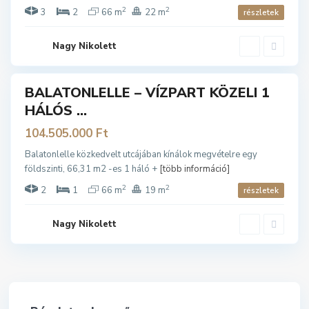
2
2
E
3
2
66 m
22 m
részletek
L
L
Nagy Nikolett
E
BALATONLELLE – VÍZPART KÖZELI 1
ladó
HÁLÓS ...
104.505.000 Ft
Balatonlelle közkedvelt utcájában kínálok megvételre egy
földszinti, 66,31 m2 -es 1 háló +
[több információ]
2
2
2
1
66 m
19 m
részletek
Nagy Nikolett