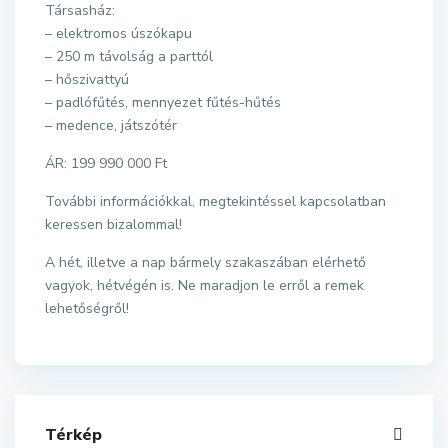
Társasház:
– elektromos úszókapu
– 250 m távolság a parttól
– hőszivattyú
– padlófűtés, mennyezet fűtés-hűtés
– medence, játszótér
ÁR: 199 990 000 Ft
További információkkal, megtekintéssel kapcsolatban
keressen bizalommal!
A hét, illetve a nap bármely szakaszában elérhető
vagyok, hétvégén is. Ne maradjon le erről a remek
lehetőségről!
Térkép