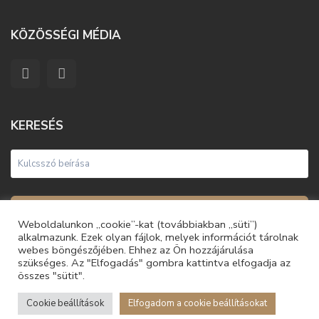
KÖZÖSSÉGI MÉDIA
KERESÉS
Keresés
Weboldalunkon „cookie”-kat (továbbiakban „süti”)
alkalmazunk. Ezek olyan fájlok, melyek információt tárolnak
webes böngészőjében. Ehhez az Ön hozzájárulása
szükséges. Az "Elfogadás" gombra kattintva elfogadja az
összes "sütit".
© 2021 Unique Homes | Minden jog fenntartva
Általános Szerződési Feltételek
Adatvédelmi és Adatkezelési
Cookie beállítások
Elfogadom a cookie beállításokat
Nagy Nikolett
Tájékoztató