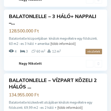
E
B
A
BALATONLELLE – 3 HÁLÓ+ NAPPALI
ladó
L
–...
A
T
128.500.000 Ft
O
Balatonlelle központjában kínálok megvételre egy földszinti,
N
60 m2 -es 3 háló + amerikai
[több információ]
L
2
2
E
4
3
60 m
12 m
részletek
L
L
Nagy Nikolett
E
B
A
BALATONLELLE – VÍZPART KÖZELI 2
ladó
L
HÁLÓS ...
A
T
134.955.000 Ft
O
Balatonlelle közkedvelt utcájában kínálok megvételre egy
N
földszinti, 69,99 m2 -es 2 háló +
[több információ]
L