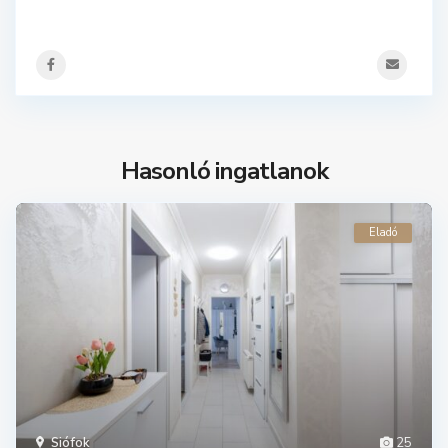
Hasonló ingatlanok
Eladó
Siófok
25