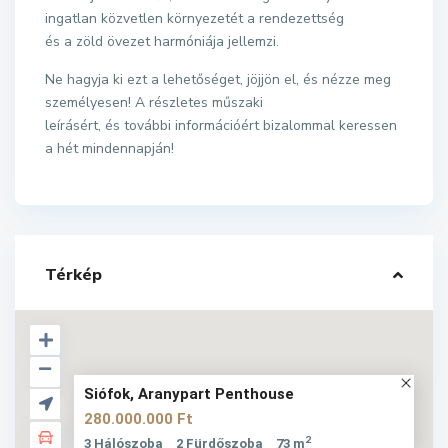
ingatlan közvetlen környezetét a rendezettség
és a zöld övezet harmóniája jellemzi.
Ne hagyja ki ezt a lehetőséget, jöjjön el, és nézze meg
személyesen! A részletes műszaki
leírásért, és további információért bizalommal keressen
a hét mindennapján!
Térkép
Siófok, Aranypart Penthouse
280.000.000 Ft
2
3 Hálószoba
2 Fürdőszoba
73 m