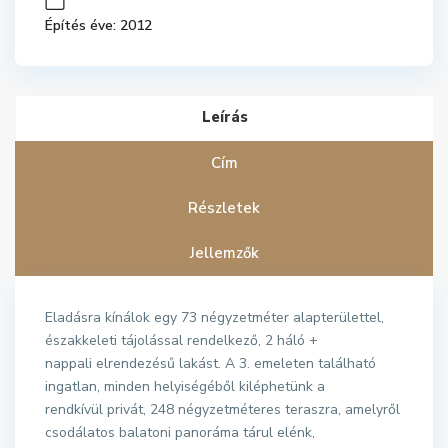
Építés éve: 2012
Leírás
Cím
Részletek
Jellemzők
Eladásra kínálok egy 73 négyzetméter alapterülettel,
északkeleti tájolással rendelkező, 2 háló +
nappali elrendezésű lakást. A 3. emeleten található
ingatlan, minden helyiségéből kiléphetünk a
rendkívül privát, 248 négyzetméteres teraszra, amelyről
csodálatos balatoni panoráma tárul elénk,