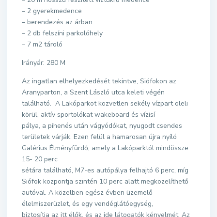
– 2 gyerekmedence
– berendezés az árban
– 2 db felszíni parkolóhely
– 7 m2 tároló
Irányár: 280 M
Az ingatlan elhelyezkedését tekintve, Siófokon az
Aranyparton, a Szent László utca keleti végén
található. A Lakóparkot közvetlen sekély vízpart öleli
körül, aktív sportolókat wakeboard és vízisí
pálya, a pihenés után vágyódókat, nyugodt csendes
területek várják. Ezen felül a hamarosan újra nyíló
Galérius Élményfürdő, amely a Lakóparktól mindössze
15- 20 perc
sétára található, M7-es autópálya felhajtó 6 perc, míg
Siófok központja szintén 10 perc alatt megközelíthető
autóval. A közelben egész évben üzemelő
élelmiszerüzlet, és egy vendéglátóegység,
biztosítja az itt élők, és az ide látogatók kényelmét. Az