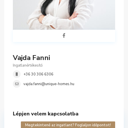
Vajda Fanni
Ingatlanértékesítő
+36 30 306 6306
vajda.fanni@unique-homes.hu
Lépjen velem kapcsolatba
Megtekintené az ingatlant? Foglaljon időpontot!