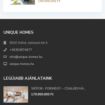
199.000.000 Ft
UNIQUE HOMES
8600 Siófok, Jubileumi tér 6.
+36303874677
info@unique-homes.hu
unique-homes.hu
LEGÚJABB AJÁNLATAINK
SIÓFOK- FOKIHEGY – CSALÁDI HÁ...
179.900.000 Ft