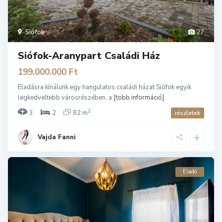
Siófok
27
Siófok-Aranypart Családi Ház
199.000.000 Ft
Eladásra kínálunk egy hangulatos családi házat Siófok egyik
legkedveltebb városrészében, a
[több információ]
2
3
2
82 m
részletek
Vajda Fanni
Eladó