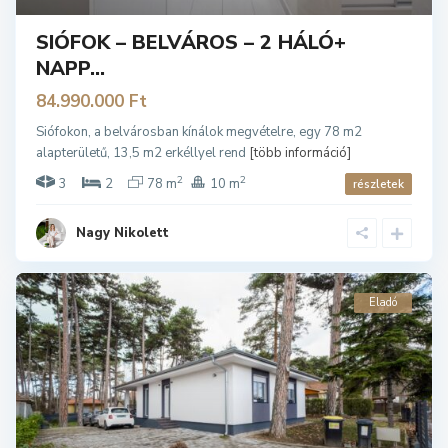
SIÓFOK – BELVÁROS – 2 HÁLÓ+
NAPP...
84.990.000 Ft
Siófokon, a belvárosban kínálok megvételre, egy 78 m2
alapterületű, 13,5 m2 erkéllyel rend
[több információ]
2
2
3
2
78 m
10 m
részletek
Nagy Nikolett
Eladó