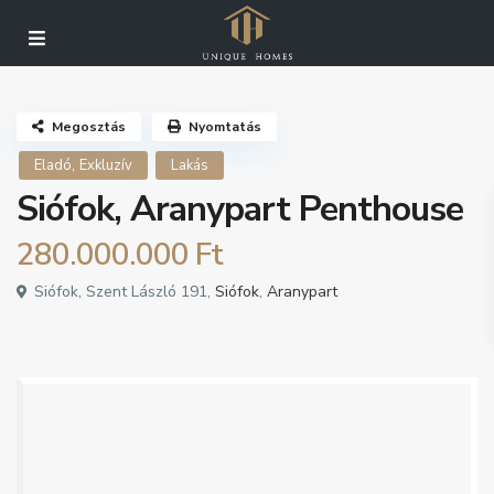
Részletes kereső
Megosztás
Nyomtatás
,
Eladó
Exkluzív
Lakás
Siófok, Aranypart Penthouse
280.000.000 Ft
Siófok, Szent László 191,
Siófok
,
Aranypart