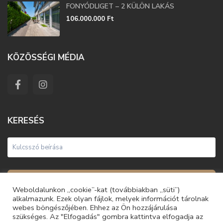
FONYÓDLIGET – 2 KÜLÖN LAKÁS
106.000.000 Ft
KÖZÖSSÉGI MÉDIA
KERESÉS
Keresés
Weboldalunkon „cookie”-kat (továbbiakban „süti”)
alkalmazunk. Ezek olyan fájlok, melyek információt tárolnak
webes böngészőjében. Ehhez az Ön hozzájárulása
szükséges. Az "Elfogadás" gombra kattintva elfogadja az