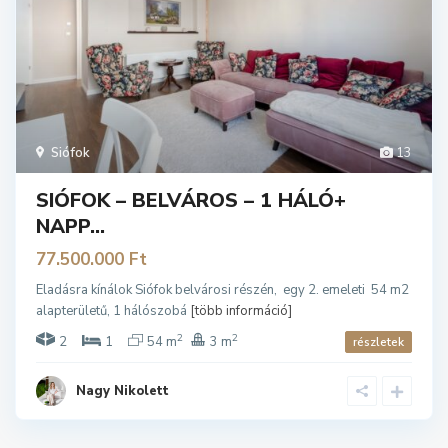
Siófok
13
SIÓFOK – BELVÁROS – 1 HÁLÓ+
NAPP...
77.500.000 Ft
Eladásra kínálok Siófok belvárosi részén, egy 2. emeleti 54 m2
alapterületű, 1 hálószobá
[több információ]
2
2
2
1
54 m
3 m
részletek
Nagy Nikolett