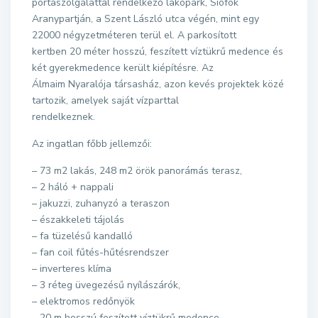
portaszolgálattal rendelkező lakópark, Siófok
Aranypartján, a Szent László utca végén, mint egy
22000 négyzetméteren terül el. A parkosított
kertben 20 méter hosszú, feszített víztükrű medence és
két gyerekmedence került kiépítésre. Az
Álmaim Nyaralója társasház, azon kevés projektek közé
tartozik, amelyek saját vízparttal
rendelkeznek.
Az ingatlan főbb jellemzői:
– 73 m2 lakás, 248 m2 örök panorámás terasz,
– 2 háló + nappali
– jakuzzi, zuhanyzó a teraszon
– északkeleti tájolás
– fa tüzelésű kandalló
– fan coil fűtés-hűtésrendszer
– inverteres klíma
– 3 réteg üvegezésű nyílászárók,
– elektromos redőnyök
– 20 m hosszú feszített víztükrű medence