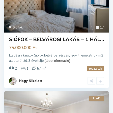
Siófok
17
SIÓFOK – BELVÁROSI LAKÁS – 1 HÁL...
75.000.000 Ft
Eladásra kínálok Siófok belvárosi részén, egy 4. emeleti 57 m2
alapterületű, 3 éve telje
[több információ]
2
2
1
57 m
részletek
Nagy Nikolett
Eladó