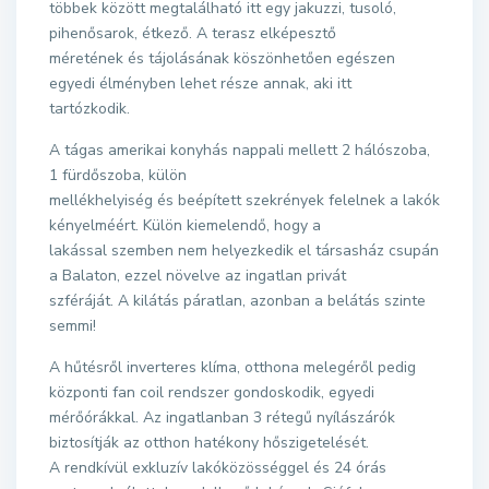
többek között megtalálható itt egy jakuzzi, tusoló,
pihenősarok, étkező. A terasz elképesztő
méretének és tájolásának köszönhetően egészen
egyedi élményben lehet része annak, aki itt
tartózkodik.
A tágas amerikai konyhás nappali mellett 2 hálószoba,
1 fürdőszoba, külön
mellékhelyiség és beépített szekrények felelnek a lakók
kényelméért. Külön kiemelendő, hogy a
lakással szemben nem helyezkedik el társasház csupán
a Balaton, ezzel növelve az ingatlan privát
szféráját. A kilátás páratlan, azonban a belátás szinte
semmi!
A hűtésről inverteres klíma, otthona melegéről pedig
központi fan coil rendszer gondoskodik, egyedi
mérőórákkal. Az ingatlanban 3 rétegű nyílászárók
biztosítják az otthon hatékony hőszigetelését.
A rendkívül exkluzív lakóközösséggel és 24 órás