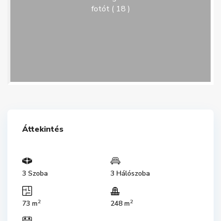
fotót ( 18 )
Áttekintés
3 Szoba
3 Hálószoba
2
2
73 m
248 m