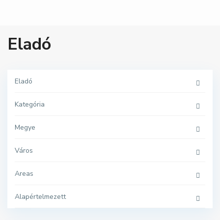
Eladó
Eladó
Kategória
Megye
Város
Areas
S
i
Alapértelmezett
ó
f
o
k