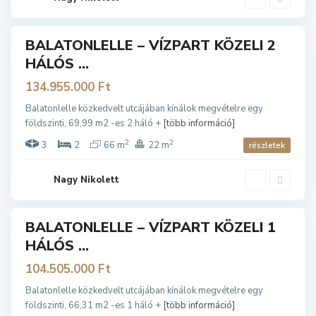
L
E
BALATONLELLE – VÍZPART KÖZELI 2
ladó
HÁLÓS ...
134.955.000 Ft
B
A
Balatonlelle közkedvelt utcájában kínálok megvételre egy
L
földszinti, 69,99 m2 -es 2 háló +
[több információ]
A
T
O
2
2
3
2
66 m
22 m
részletek
N
L
E
L
Nagy Nikolett
L
E
BALATONLELLE – VÍZPART KÖZELI 1
ladó
HÁLÓS ...
104.505.000 Ft
B
a
l
Balatonlelle közkedvelt utcájában kínálok megvételre egy
a
földszinti, 66,31 m2 -es 1 háló +
[több információ]
t
o