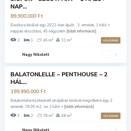
NAP...
89.900.000 Ft
B
A
Eladásra kínálok egy 2022-ben épült, , 3. emeleti, 1 háló +
L
nappali elosztású, 45 négyzetm
[több információ]
A
T
O
2
2
2
1
45 m
31 m
részletek
N
L
E
L
Nagy Nikolett
L
E
BALATONLELLE – PENTHOUSE – 2
ladó
HÁL...
199.990.000 Ft
B
A
Balatonlelle közkedvelt utcájában kínálok megvételre egy 2.
L
emeleti, 78,05 m2 -es 2 háló +
[több információ]
A
T
O
2
2
3
2
78 m
68 m
részletek
N
L
E
L
Nagy Nikolett