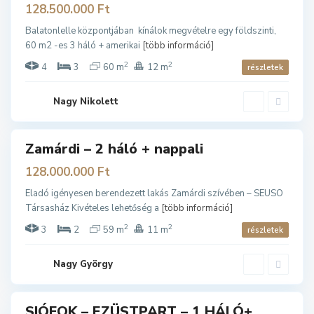
a
128.500.000 Ft
m
á
r
Balatonlelle központjában kínálok megvételre egy földszinti,
d
60 m2 -es 3 háló + amerikai
[több információ]
i
,
Z
2
2
4
3
60 m
12 m
részletek
a
m
á
r
Nagy Nikolett
d
i
E
Zamárdi – 2 háló + nappali
ladó
z
ü
128.000.000 Ft
s
t
p
Eladó igényesen berendezett lakás Zamárdi szívében – SEUSO
a
Társasház Kivételes lehetőség a
[több információ]
r
t
,
2
2
3
2
59 m
11 m
részletek
S
i
ó
f
Nagy György
o
k
SIÓFOK – EZÜSTPART – 1 HÁLÓ+
ladó