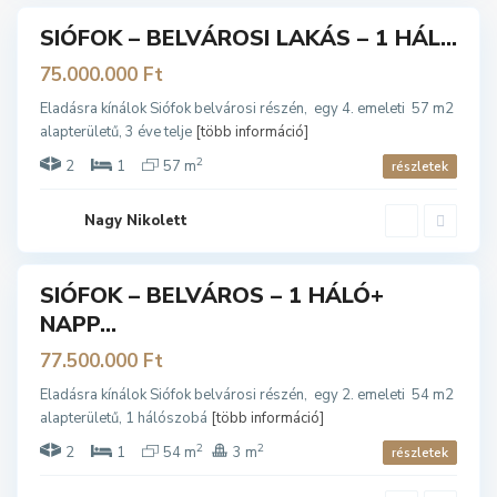
SIÓFOK – BELVÁROSI LAKÁS – 1 HÁL...
ladó
75.000.000 Ft
Eladásra kínálok Siófok belvárosi részén, egy 4. emeleti 57 m2
alapterületű, 3 éve telje
[több információ]
2
2
1
57 m
részletek
S
i
ó
f
Nagy Nikolett
o
k
SIÓFOK – BELVÁROS – 1 HÁLÓ+
ladó
NAPP...
F
o
77.500.000 Ft
k
i
h
Eladásra kínálok Siófok belvárosi részén, egy 2. emeleti 54 m2
e
alapterületű, 1 hálószobá
[több információ]
g
y
,
2
2
2
1
54 m
3 m
részletek
S
i
ó