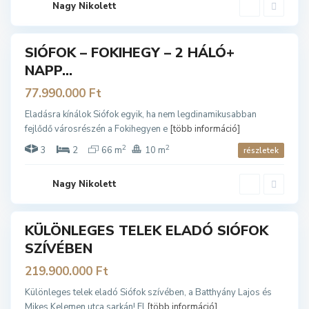
f
Nagy Nikolett
o
k
SIÓFOK – FOKIHEGY – 2 HÁLÓ+
ladó
A
NAPP...
r
a
77.990.000 Ft
n
y
p
Eladásra kínálok Siófok egyik, ha nem legdinamikusabban
a
fejlődő városrészén a Fokihegyen e
[több információ]
r
t
,
2
2
3
2
66 m
10 m
részletek
S
i
ó
f
Nagy Nikolett
o
k
KÜLÖNLEGES TELEK ELADÓ SIÓFOK
ladó
SZÍVÉBEN
Z
a
219.900.000 Ft
m
á
r
Különleges telek eladó Siófok szívében, a Batthyány Lajos és
d
Mikes Kelemen utca sarkán! El
[több információ]
i