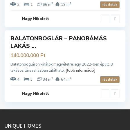
n
2
2
2
1
66 m
19 m
részletek
b
o
g
l
Nagy Nikolett
á
r
BALATONBOGLÁR – PANORÁMÁS
ladó
LAKÁS ̵...
140.000.000 Ft
Balatonbogláron kínálok megvételre, egy 2022-ben épült, 8
lakásos társasházban található,
[több információ]
2
2
4
3
84 m
64 m
részletek
Nagy Nikolett
UNIQUE HOMES