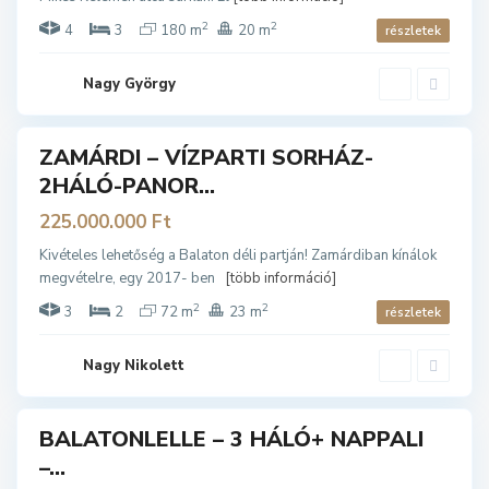
,
Z
2
2
4
3
180 m
20 m
részletek
a
m
á
r
Nagy György
d
i
ZAMÁRDI – VÍZPARTI SORHÁZ-
ladó
2HÁLÓ-PANOR...
225.000.000 Ft
B
A
Kivételes lehetőség a Balaton déli partján! Zamárdiban kínálok
L
megvételre, egy 2017- ben
[több információ]
A
T
O
2
2
3
2
72 m
23 m
részletek
N
L
E
L
Nagy Nikolett
L
E
BALATONLELLE – 3 HÁLÓ+ NAPPALI
ladó
–...
Z