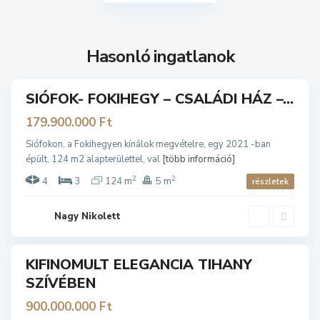
ó
f
o
Hasonló ingatlanok
k
SIÓFOK- FOKIHEGY – CSALÁDI HÁZ –...
ladó
179.900.000 Ft
Siófokon, a Fokihegyen kínálok megvételre, egy 2021 -ban
T
épült, 124 m2 alapterülettel, val
[több információ]
i
2
2
h
4
3
124 m
5 m
részletek
a
n
Nagy Nikolett
B
y
a
l
KIFINOMULT ELEGANCIA TIHANY
ladó
a
SZÍVÉBEN
t
o
900.000.000 Ft
n