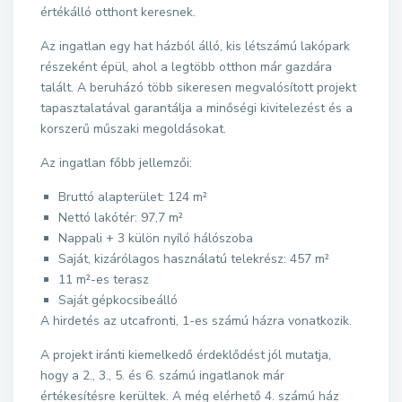
értékálló otthont keresnek.
Az ingatlan egy hat házból álló, kis létszámú lakópark
részeként épül, ahol a legtöbb otthon már gazdára
talált. A beruházó több sikeresen megvalósított projekt
tapasztalatával garantálja a minőségi kivitelezést és a
korszerű műszaki megoldásokat.
Az ingatlan főbb jellemzői:
Bruttó alapterület: 124 m²
Nettó lakótér: 97,7 m²
Nappali + 3 külön nyíló hálószoba
Saját, kizárólagos használatú telekrész: 457 m²
11 m²-es terasz
Saját gépkocsibeálló
A hirdetés az utcafronti, 1-es számú házra vonatkozik.
A projekt iránti kiemelkedő érdeklődést jól mutatja,
hogy a 2., 3., 5. és 6. számú ingatlanok már
értékesítésre kerültek. A még elérhető 4. számú ház