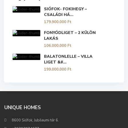
SIÓFOK- FOKIHEGY –
CSALÁDI HÁ...
179.900.000 Ft
FONYÓDLIGET – 2 KÜLÖN
LAKÁS
106.000.000 Ft
BALATONLELLE – VILLA
LIGET &#...
199.000.000 Ft
UNIQUE HOMES
8600 Siófok, Jubileumi tér 6.