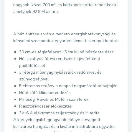
nagyobb, közel 700 m²-es kertkapcsolattal rendelkezik
amelynek 92,9 M az ára.
A ház építése során a modern energiahatékonysági és
kényelmi szempontok egyaránt kiemelt szerepet kaptak:
30 cm-es téglafalazat 15 cm külső hőszigeteléssel
Hőszivattyús fűtési rendszer teljes felületű
padlófűtéssel
3 rétegű műanyag nyílászárók redőnnyel és
szúnyoghálóval
Elektromos redőny a nappali nagyméretű tolóajtaján
Hűtő-fűtő klímaberendezés
Minőségi Ravak és Mofém szaniterek
Riasztórendszer előkészítés
3×16 A elektromos teljesítmény és H tarifa
A környék egyik legnagyobb előnye a nyugodt
kertvárosi hangulat és a kiváló infrastruktúra együttes