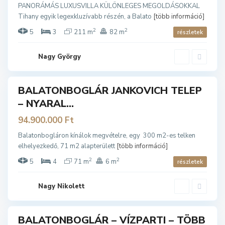
PANORÁMÁS LUXUSVILLA KÜLÖNLEGES MEGOLDÁSOKKAL
b
Tihany egyik legexkluzívabb részén, a Balato
[több információ]
o
2
2
g
5
3
211 m
82 m
részletek
l
á
Nagy György
B
r
a
l
BALATONBOGLÁR JANKOVICH TELEP
ladó
a
– NYARAL...
t
o
94.900.000 Ft
n
Balatonbogláron kínálok megvételre, egy 300 m2-es telken
b
elhelyezkedő, 71 m2 alapterülett
[több információ]
o
2
2
g
5
4
71 m
6 m
részletek
l
á
Nagy Nikolett
r
BALATONBOGLÁR – VÍZPARTI – TÖBB
ladó