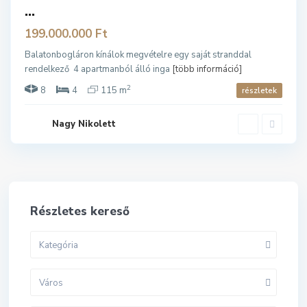
...
199.000.000 Ft
Balatonbogláron kínálok megvételre egy saját stranddal
rendelkező 4 apartmanból álló inga
[több információ]
2
8
4
115 m
részletek
Nagy Nikolett
Részletes kereső
Kategória
Város