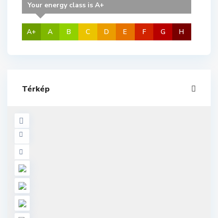
Your energy class is A+
A+
A
B
C
D
E
F
G
H
Térkép