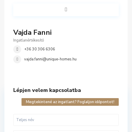
Vajda Fanni
Ingatlanértékesítő
+36 30 306 6306
vajda.fanni@unique-homes.hu
Lépjen velem kapcsolatba
Megtekintené az ingatlant? Foglaljon időpontot!