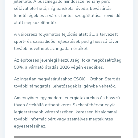
jelenléte. A buszmegálló mindössze néhány perc
sétával elérhető, míg az iskola, óvoda, bevásárlási
lehetőségek és a város fontos szolgáltatásai rövid idő
alatt megközelíthetők.
A városrész folyamatos fejlődés alatt áll, a tervezett
sport- és szabadidős fejlesztések pedig hosszú távon
tovább növelhetik az ingatlan értékét.
Az építkezés jelenlegi készültségi foka megközelítőleg
50%, a várható átadás 2026 végén esedékes.
Az ingatlan megvásárlásához CSOK+, Otthon Start és
további támogatási lehetőségek is igénybe vehetők.
Amennyiben egy modern, energiatakarékos és hosszú
távon értékálló otthont keres Székesfehérvár egyik
legígéretesebb városrészében, keressen bizalommal
további információért vagy személyes megtekintés
egyeztetéséhez.