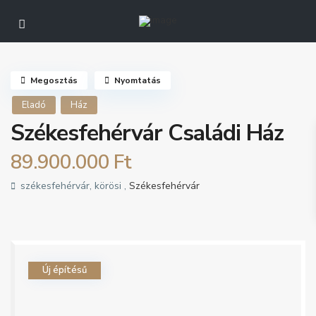
Részletes kereső
Megosztás
Nyomtatás
Eladó
Ház
Székesfehérvár Családi Ház
89.900.000 Ft
székesfehérvár, körösi ,
Székesfehérvár
Új építésű