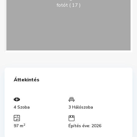
fotót ( 17 )
Áttekintés
4 Szoba
3 Hálószoba
2
97 m
Építés éve: 2026