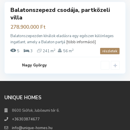
Balatonszepezd csodája, partközeli
ladó
villa
278.900.000 Ft
Balatonszepezden kínálok eladásra egy egészen különleges
ingatlant, amely a Balaton partjá
[több információ]
2
2
5
3
241 m
56 m
részletek
Nagy György
UNIQUE HOMES
8600 Siófok, Jubileumi tér 6.
+36303874677
info@unique-homes.hu