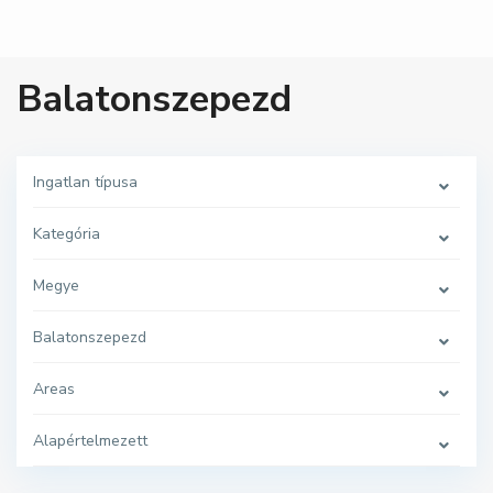
Balatonszepezd
Ingatlan típusa
Kategória
Megye
B
a
l
Balatonszepezd
a
t
o
n
Areas
s
z
e
Alapértelmezett
p
e
z
d